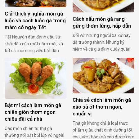
Giải thích ý nghĩa món gà
Cách nấu món gà rang
luộc và cách luộc gà trong
gừng thơm lừng, hấp dẫn
mâm cỗ ngày Tết
Đối với những người xa xứ hay
Tết Nguyên đán đánh dấu sự
đã trưởng thành. Những kỷ
khởi đầu của một năm mới, và
niệm về cả gia đình quây quần
tất cả mọi công việc bắt đầu
bên mâm cơm dân dã có rau
mới. Ngoài ra, Tết còn là dịp để
luộc và gà rang gừng cay cay
gia đình đoàn tụ, tưởng nhớ ông
luôn là những ký ức đáng nhớ.
bà tổ tiên. Vì vậy, dù gia cảnh
Muốn một lần quay lại để cảm
khó khăn nhưng người ta không
nhận cảm giác ngọt ngào và
thể lơ là việc chuẩn bị …
ấm áp …
Chia sẻ cách làm món gà
Bật mí cách làm món gà
xào sả ớt thơm ngon,
chiên giòn thơm ngon
chuẩn vị
chiêu đãi cả nhà
Thịt gà không chỉ là loại thực
Các món chiên từ thịt gà
phẩm giàu chất dinh dưỡng tốt
thường nổi bật bởi lớp vỏ ngoài
cho sức khỏe mà còn được xem